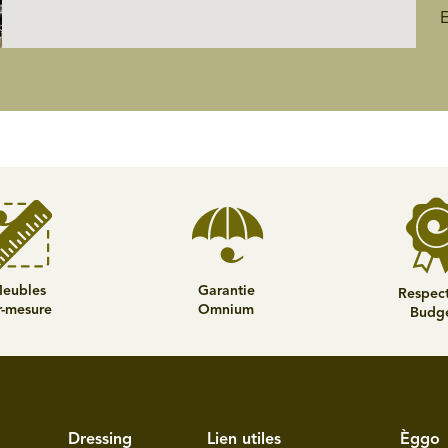
eubles
Garantie
Respec
r-mesure
Omnium
Budg
Dressing
Lien utiles
Èggo