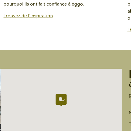
pourquoi ils ont fait confiance à éggo.
p
a
Trouvez de l’inspiration
o
D
R
N
T