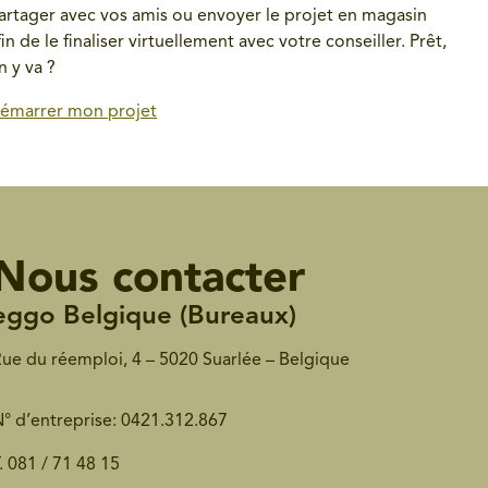
artager avec vos amis ou envoyer le projet en magasin
fin de le finaliser virtuellement avec votre conseiller. Prêt,
n y va ?
émarrer mon projet
Nous contacter
èggo Belgique (Bureaux)
ue du réemploi, 4 – 5020 Suarlée – Belgique
° d’entreprise: 0421.312.867
.
081 / 71 48 15