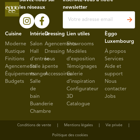
les réseaux
newsletter
Cuisine
Intérieur
Dressing
Lien utiles
Èggo
Luxembourg
Moderne
Salon
Agencements
Showrooms
Rustique
Hall
Dressing
Modèles
À propos
Finitions
d’entrée
sous
d’exposition
Services
Agencements
Salle à
pente
Témoignages
Aide et
Équipements
manger
Accessoires
Galerie
support
Budgets
Salle
d’inspiration
Nous
de
Configurateur
contacter
bain
3D
Jobs
Buanderie
Catalogue
Chambre
Conditions de vente
Mentions légales
Vie privée
Politique des cookies