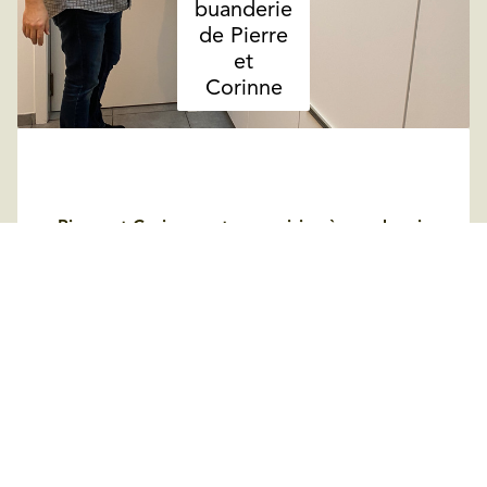
buanderie
de Pierre
et
Corinne
Pierre et Corinne ont une cuisine èggo depuis
bientôt 20 ans et elle est toujours impeccable !
C’est donc tout naturellement qu’ils se sont
adressés à èggo pour l’aménagement d’un
rangement sur mesure !
La buanderie de Pierre et Corinne