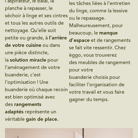
l’aspirateur, le balai, la
les tâches liées à l’entretien
planche à repasser, le
du linge, comme la lessive
séchoir à linge et ses cintres
ou le repassage.
et tous les autres outils de
Malheureusement, pour
nettoyage. Qu’elle soit
beaucoup, le
manque
petite ou grande, à
l’arrière
d’espace
et de rangements
de votre cuisine
ou dans
se fait vite ressentir. Chez
une pièce distincte,
èggo, vous trouverez
la
solution miracle
pour
des meubles de rangement
l’aménagement de votre
pour votre
buanderie, c’est
buanderie choisis pour
l’optimisation ! Une
faciliter l’organisation de
buanderie où chaque recoin
votre travail et vous faire
est bien optimisé avec
gagner du temps.
des
rangements
adaptés
représente un
véritable
gain de place.