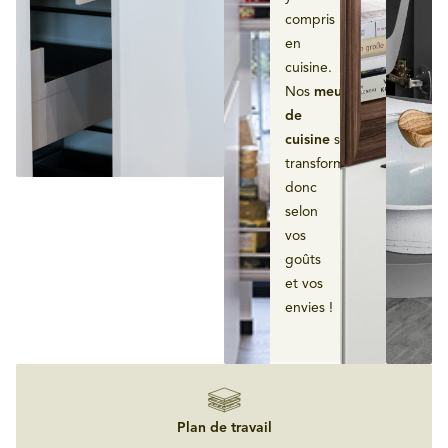
compris
en
cuisine.
Nos
meubles
de
cuisine
se
transforment
donc
selon
vos
goûts
et vos
envies !
Plan de travail