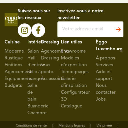
Suivez-nous sur
Inscrivez-vous à notre
les réseaux
newsletter
Cuisine
Intérieur
Dressing
Lien utiles
Èggo
Luxembourg
Moderne
Salon
Agencements
Showrooms
Rustique
Hall
Dressing
Modèles
À propos
Finitions
d’entrée
sous
d’exposition
Services
Agencements
Salle à
pente
Témoignages
Aide et
Équipements
manger
Accessoires
Galerie
support
Budgets
Salle
d’inspiration
Nous
de
Configurateur
contacter
bain
3D
Jobs
Buanderie
Catalogue
Chambre
Conditions de vente
Mentions légales
Vie privée