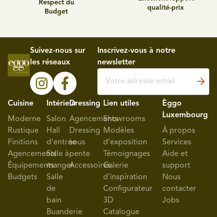
Respect du
qualité-prix
Budget
Suivez-nous sur
Inscrivez-vous à notre
les réseaux
newsletter
Cuisine
Intérieur
Dressing
Lien utiles
Èggo
Luxembourg
Moderne
Salon
Agencements
Showrooms
Rustique
Hall
Dressing
Modèles
À propos
Finitions
d’entrée
sous
d’exposition
Services
Agencements
Salle à
pente
Témoignages
Aide et
Équipements
manger
Accessoires
Galerie
support
Budgets
Salle
d’inspiration
Nous
de
Configurateur
contacter
bain
3D
Jobs
Buanderie
Catalogue