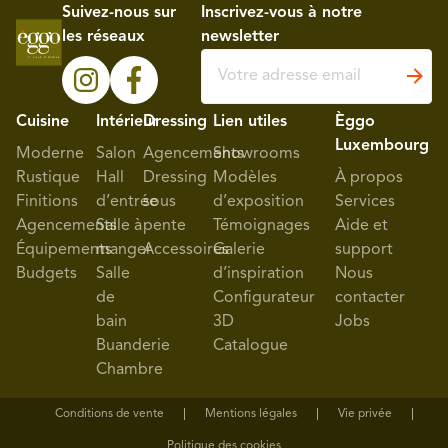
Suivez-nous sur
Inscrivez-vous à notre
les réseaux
newsletter
Cuisine
Intérieur
Dressing
Lien utiles
Èggo
Luxembourg
Moderne
Salon
Agencements
Showrooms
Rustique
Hall
Dressing
Modèles
À propos
Finitions
d’entrée
sous
d’exposition
Services
Agencements
Salle à
pente
Témoignages
Aide et
Équipements
manger
Accessoires
Galerie
support
Budgets
Salle
d’inspiration
Nous
de
Configurateur
contacter
bain
3D
Jobs
Buanderie
Catalogue
Chambre
Conditions de vente
Mentions légales
Vie privée
Politique des cookies