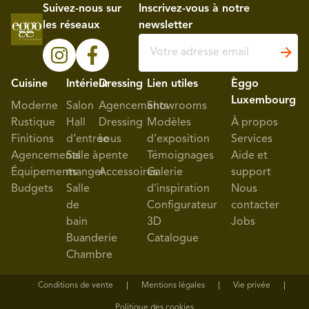
Suivez-nous sur
Inscrivez-vous à notre
les réseaux
newsletter
Cuisine
Intérieur
Dressing
Lien utiles
Èggo
Luxembourg
Moderne
Salon
Agencements
Showrooms
Rustique
Hall
Dressing
Modèles
À propos
Finitions
d’entrée
sous
d’exposition
Services
Agencements
Salle à
pente
Témoignages
Aide et
Équipements
manger
Accessoires
Galerie
support
Budgets
Salle
d’inspiration
Nous
de
Configurateur
contacter
bain
3D
Jobs
Buanderie
Catalogue
Chambre
Conditions de vente
Mentions légales
Vie privée
Politique des cookies