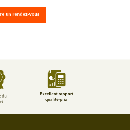
re un rendez-vous
Excellent rapport
t du
qualité-prix
et