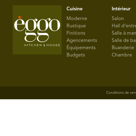
Cuisine
Intérieur
Moderne
Salon
Rustique
Hall d’entr
Finitions
Salle à ma
Agencements
Salle de ba
Équipements
Buanderie
Budgets
Chambre
Conditions de ven