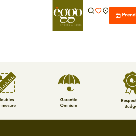
s
Prend
eubles
Garantie
Respec
r-mesure
Omnium
Budg