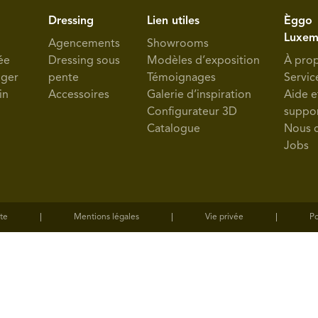
Dressing
Lien utiles
Èggo
Luxem
Agencements
Showrooms
ée
Dressing sous
Modèles d’exposition
À pro
nger
pente
Témoignages
Servic
in
Accessoires
Galerie d’inspiration
Aide e
Configurateur 3D
suppo
Catalogue
Nous 
Jobs
te
Mentions légales
Vie privée
Po