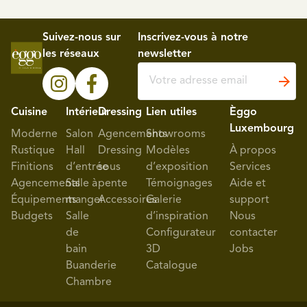
Suivez-nous sur
Inscrivez-vous à notre
les réseaux
newsletter
Cuisine
Intérieur
Dressing
Lien utiles
Èggo
Luxembourg
Moderne
Salon
Agencements
Showrooms
Rustique
Hall
Dressing
Modèles
À propos
Finitions
d’entrée
sous
d’exposition
Services
Agencements
Salle à
pente
Témoignages
Aide et
Équipements
manger
Accessoires
Galerie
support
Budgets
Salle
d’inspiration
Nous
de
Configurateur
contacter
bain
3D
Jobs
Buanderie
Catalogue
Chambre