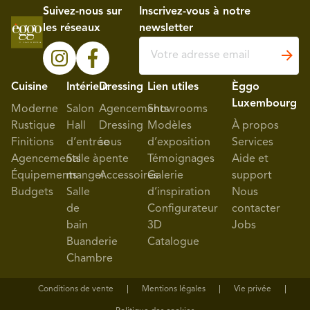
Suivez-nous sur
Inscrivez-vous à notre
les réseaux
newsletter
Cuisine
Intérieur
Dressing
Lien utiles
Èggo
Luxembourg
Moderne
Salon
Agencements
Showrooms
Rustique
Hall
Dressing
Modèles
À propos
Finitions
d’entrée
sous
d’exposition
Services
Agencements
Salle à
pente
Témoignages
Aide et
Équipements
manger
Accessoires
Galerie
support
Budgets
Salle
d’inspiration
Nous
de
Configurateur
contacter
bain
3D
Jobs
Buanderie
Catalogue
Chambre
Conditions de vente
Mentions légales
Vie privée