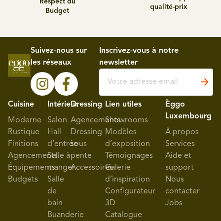
Respect du
qualité-prix
Budget
Suivez-nous sur
Inscrivez-vous à notre
les réseaux
newsletter
Cuisine
Intérieur
Dressing
Lien utiles
Èggo
Luxembourg
Moderne
Salon
Agencements
Showrooms
Rustique
Hall
Dressing
Modèles
À propos
Finitions
d’entrée
sous
d’exposition
Services
Agencements
Salle à
pente
Témoignages
Aide et
Équipements
manger
Accessoires
Galerie
support
Budgets
Salle
d’inspiration
Nous
de
Configurateur
contacter
bain
3D
Jobs
Buanderie
Catalogue