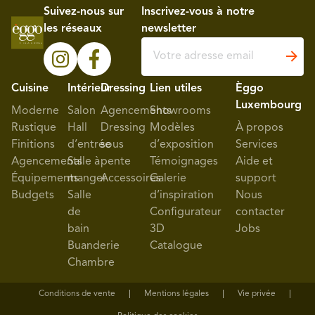
Suivez-nous sur
Inscrivez-vous à notre
les réseaux
newsletter
Cuisine
Intérieur
Dressing
Lien utiles
Èggo
Luxembourg
Moderne
Salon
Agencements
Showrooms
Rustique
Hall
Dressing
Modèles
À propos
Finitions
d’entrée
sous
d’exposition
Services
Agencements
Salle à
pente
Témoignages
Aide et
Équipements
manger
Accessoires
Galerie
support
Budgets
Salle
d’inspiration
Nous
de
Configurateur
contacter
bain
3D
Jobs
Buanderie
Catalogue
Chambre
Conditions de vente
Mentions légales
Vie privée