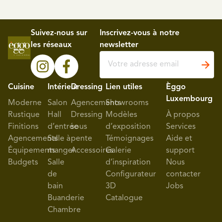
Suivez-nous sur
Inscrivez-vous à notre
les réseaux
newsletter
Cuisine
Intérieur
Dressing
Lien utiles
Èggo
Luxembourg
Moderne
Salon
Agencements
Showrooms
Rustique
Hall
Dressing
Modèles
À propos
Finitions
d’entrée
sous
d’exposition
Services
Agencements
Salle à
pente
Témoignages
Aide et
Équipements
manger
Accessoires
Galerie
support
Budgets
Salle
d’inspiration
Nous
de
Configurateur
contacter
bain
3D
Jobs
Buanderie
Catalogue
Chambre