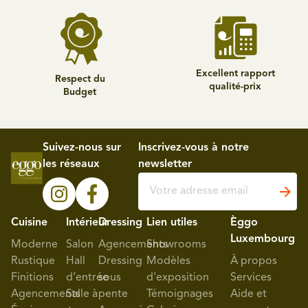
Excellent rapport
Respect du
qualité-prix
Budget
Suivez-nous sur
Inscrivez-vous à notre
les réseaux
newsletter
Cuisine
Intérieur
Dressing
Lien utiles
Èggo
Luxembourg
Moderne
Salon
Agencements
Showrooms
Rustique
Hall
Dressing
Modèles
À propos
Finitions
d’entrée
sous
d’exposition
Services
Agencements
Salle à
pente
Témoignages
Aide et