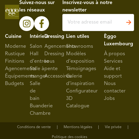
Suivez-nous sur
Inscrivez-vous à notre
les réseaux
newsletter
Cuisine
Intérieur
Dressing
Lien utiles
Èggo
Luxembourg
Moderne
Salon
Agencements
Showrooms
Rustique
Hall
Dressing
Modèles
À propos
Finitions
d’entrée
sous
d’exposition
Services
Agencements
Salle à
pente
Témoignages
Aide et
Équipements
manger
Accessoires
Galerie
support
Budgets
Salle
d’inspiration
Nous
de
Configurateur
contacter
bain
3D
Jobs
Buanderie
Catalogue
Chambre
Conditions de vente
Mentions légales
Vie privée
Politique des cookies