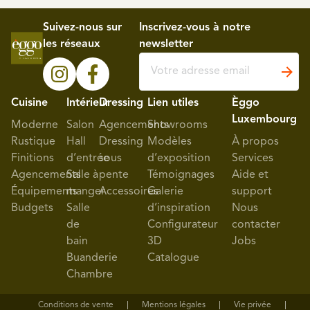
Suivez-nous sur
Inscrivez-vous à notre
les réseaux
newsletter
Cuisine
Intérieur
Dressing
Lien utiles
Èggo
Luxembourg
Moderne
Salon
Agencements
Showrooms
Rustique
Hall
Dressing
Modèles
À propos
Finitions
d’entrée
sous
d’exposition
Services
Agencements
Salle à
pente
Témoignages
Aide et
Équipements
manger
Accessoires
Galerie
support
Budgets
Salle
d’inspiration
Nous
de
Configurateur
contacter
bain
3D
Jobs
Buanderie
Catalogue
Chambre
Conditions de vente
Mentions légales
Vie privée