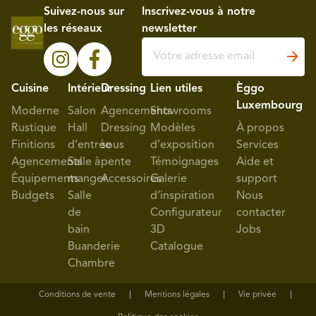
Suivez-nous sur
Inscrivez-vous à notre
les réseaux
newsletter
Cuisine
Intérieur
Dressing
Lien utiles
Èggo
Luxembourg
Moderne
Salon
Agencements
Showrooms
Rustique
Hall
Dressing
Modèles
À propos
Finitions
d’entrée
sous
d’exposition
Services
Agencements
Salle à
pente
Témoignages
Aide et
Équipements
manger
Accessoires
Galerie
support
Budgets
Salle
d’inspiration
Nous
de
Configurateur
contacter
bain
3D
Jobs
Buanderie
Catalogue
Chambre
Conditions de vente
Mentions légales
Vie privée