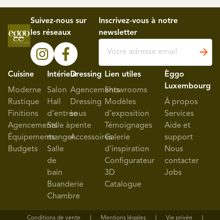
Suivez-nous sur
Inscrivez-vous à notre
les réseaux
newsletter
Cuisine
Intérieur
Dressing
Lien utiles
Èggo
Luxembourg
Moderne
Salon
Agencements
Showrooms
Rustique
Hall
Dressing
Modèles
À propos
Finitions
d’entrée
sous
d’exposition
Services
Agencements
Salle à
pente
Témoignages
Aide et
Équipements
manger
Accessoires
Galerie
support
Budgets
Salle
d’inspiration
Nous
de
Configurateur
contacter
bain
3D
Jobs
Buanderie
Catalogue
Chambre
Conditions de vente
Mentions légales
Vie privée